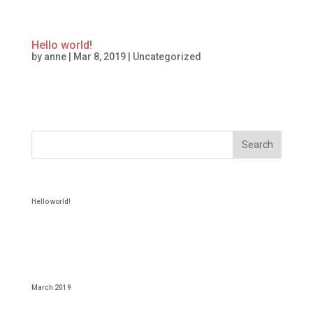
Hello world!
by
anne
|
Mar 8, 2019
|
Uncategorized
Welcome to WordPress. This is your first post. Edit or delete it, then start
writing!
Recent Posts
Hello world!
Recent Comments
Archives
March 2019