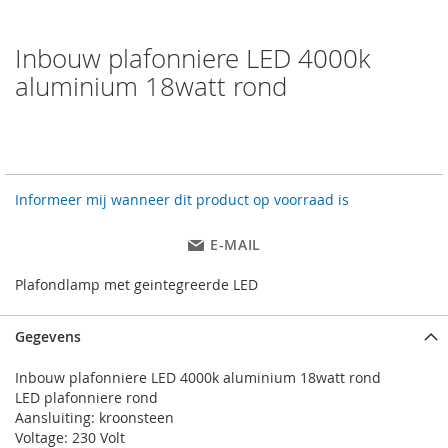
Inbouw plafonniere LED 4000k
Ga
naar
aluminium 18watt rond
het
begin
€ 12,95
NIET OP VOORRAAD
van
de
Artikelnummer
131926
afbeeldingen-
gallerij
Informeer mij wanneer dit product op voorraad is
E-MAIL
Plafondlamp met geintegreerde LED
Gegevens
Inbouw plafonniere LED 4000k aluminium 18watt rond
LED plafonniere rond
Aansluiting: kroonsteen
Voltage: 230 Volt