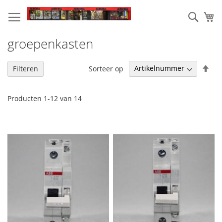
Ga
naar
Zoek
W
de
inhoud
groepenkasten
Van
Sorteer op
Filteren
hoo
naa
laa
Producten
1
-
12
van
14
sor