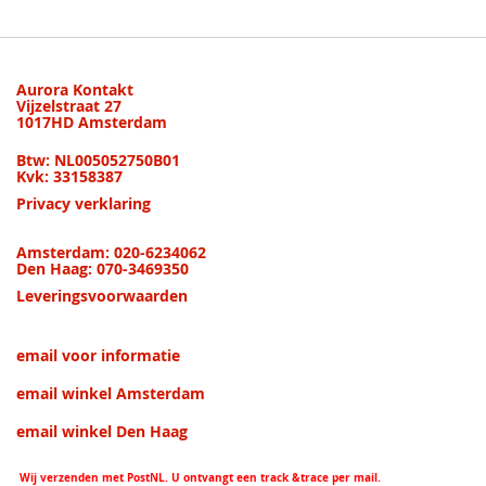
pagina
Aurora Kontakt
Vijzelstraat 27
1017HD Amsterdam
Btw: NL005052750B01
Kvk: 33158387
Privacy verklaring
Amsterdam: 020-6234062
Den Haag: 070-3469350
Leveringsvoorwaarden
email voor informatie
email winkel Amsterdam
email winkel Den Haag
Wij verzenden met PostNL. U ontvangt een track &trace per mail.