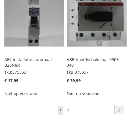
ABL installatie automaat
ABB hoofdschakelaar 0903-
B20N8R
040
sku:375553
sku:375557
€ 17,99
€ 39,99
Niet op voorraad
Niet op voorraad
Pagina
Pagin
Volge
U
Pagina
1
2
lees
momenteel