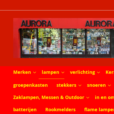
Ga
naar
de
inhoud
Merken
lampen
verlichting
Ker
groepenkasten
stekkers
snoeren
Zaklampen, Messen & Outdoor
in en o
batterijen
Rookmelders
flame lampe