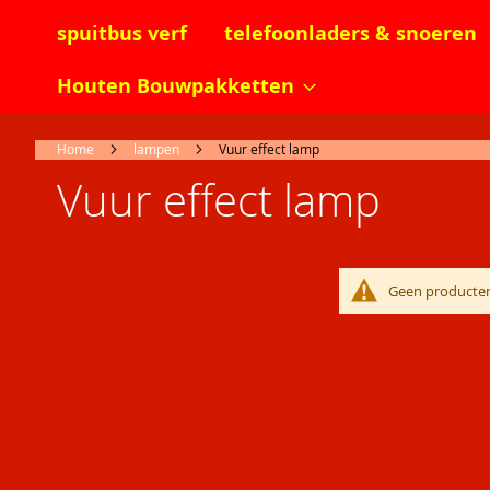
spuitbus verf
telefoonladers & snoeren
Houten Bouwpakketten
Home
lampen
Vuur effect lamp
Vuur effect lamp
Geen producten