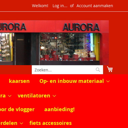
Welkom!
Log in...
Account aanmaken
Winkel
Zoek
Zoek
kaarsen
Op- en inbouw materiaal
tra
ventilatoren
oor de vlogger
aanbieding!
erdelen
fiets accessoires