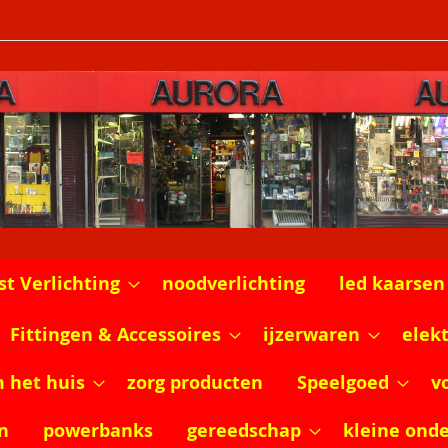
st Verlichting
noodverlichting
led kaarsen
Fittingen & Accessoires
ijzerwaren
elek
m het huis
zorg producten
Speelgoed
v
n
powerbanks
gereedschap
kleine ond