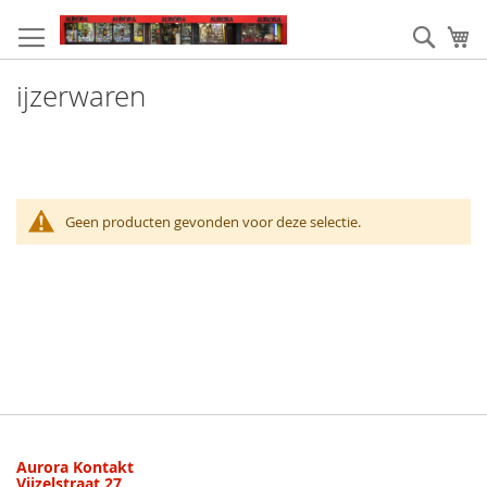
Ga
naar
Zoek
W
de
inhoud
ijzerwaren
Geen producten gevonden voor deze selectie.
Aurora Kontakt
Vijzelstraat 27