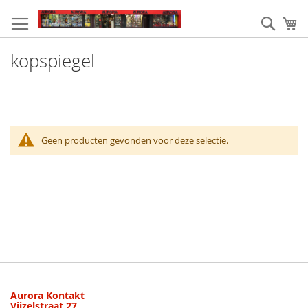
Ga
naar
Zoek
W
de
inhoud
kopspiegel
Geen producten gevonden voor deze selectie.
Aurora Kontakt
Vijzelstraat 27