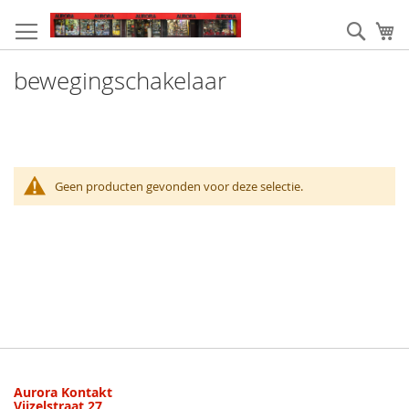
Ga
naar
Zoek
W
de
inhoud
bewegingschakelaar
Geen producten gevonden voor deze selectie.
Aurora Kontakt
Vijzelstraat 27