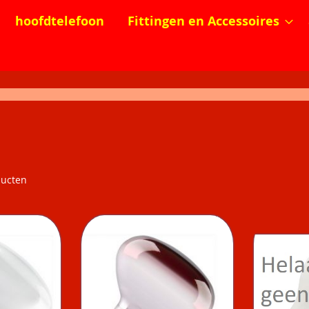
hoofdtelefoon
Fittingen en Accessoires
ucten