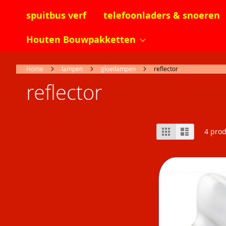
spuitbus verf
telefoonladers & snoeren
Houten Bouwpakketten
Home
lampen
gloeilampen
reflector
reflector
Tonen
Foto-
Lijst
4
prod
tabel
als