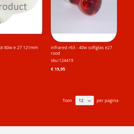
pot 80w e 27 121mm
infrared r63 - 40w softglas e27
rood
sku:124419
€ 19,95
Toon
per pagina