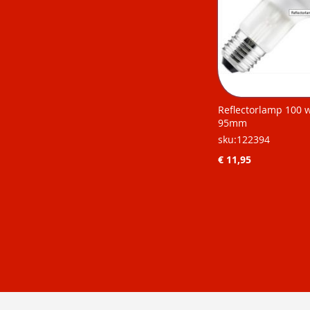
Reflectorlamp 100 
95mm
sku:122394
€ 11,95
Niet op
Niet op
Niet op
Niet op
voorraad
voorraad
voorraad
voorraad