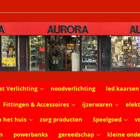
st Verlichting
noodverlichting
led kaarsen
Fittingen & Accessoires
ijzerwaren
elek
m het huis
zorg producten
Speelgoed
v
n
powerbanks
gereedschap
kleine ond