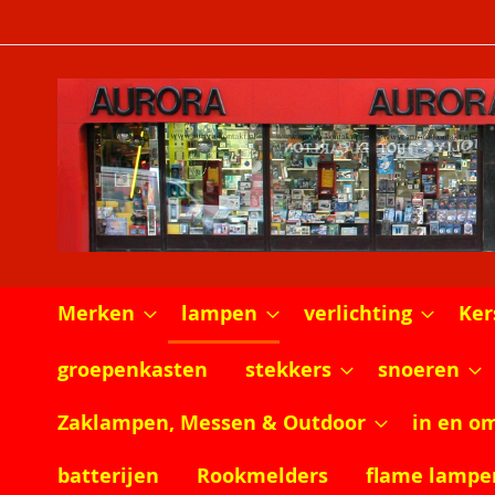
Ga
naar
de
inhoud
Merken
lampen
verlichting
Ker
groepenkasten
stekkers
snoeren
Zaklampen, Messen & Outdoor
in en o
batterijen
Rookmelders
flame lampe