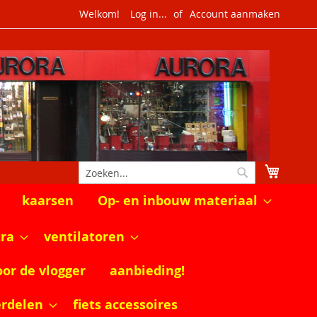
Welkom!
Log in...
Account aanmaken
Winkel
Zoek
Zoek
kaarsen
Op- en inbouw materiaal
tra
ventilatoren
oor de vlogger
aanbieding!
erdelen
fiets accessoires