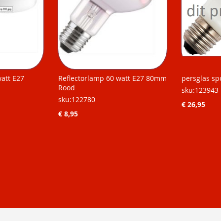
watt E27
Reflectorlamp 60 watt E27 80mm
persglas s
Rood
sku:123943
sku:122780
€ 26,95
€ 8,95