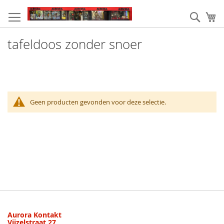
Ga
naar
Zoek
W
de
inhoud
tafeldoos zonder snoer
Geen producten gevonden voor deze selectie.
Aurora Kontakt
Vijzelstraat 27