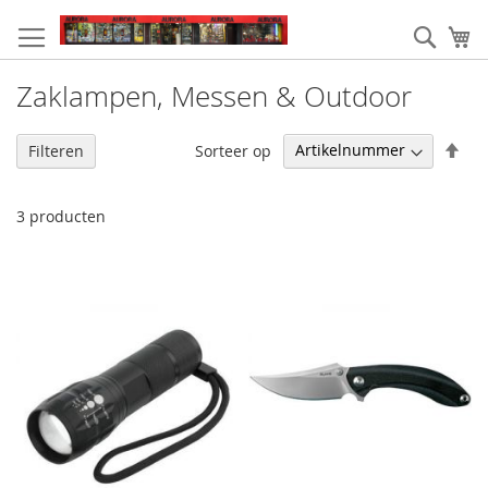
Ga
naar
Zoek
W
de
inhoud
Zaklampen, Messen & Outdoor
Van
Sorteer op
Filteren
hoo
naa
laa
3
producten
sor