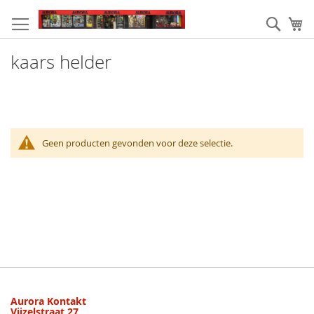
Ga
naar
Zoek
W
de
inhoud
kaars helder
Geen producten gevonden voor deze selectie.
Aurora Kontakt
Vijzelstraat 27