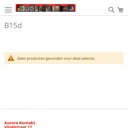
Ga
naar
Zoek
W
de
inhoud
B15d
Geen producten gevonden voor deze selectie.
Aurora Kontakt
Vijzelstraat 27