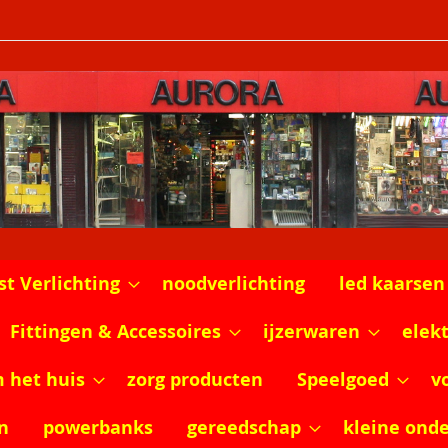
st Verlichting
noodverlichting
led kaarsen
Fittingen & Accessoires
ijzerwaren
elek
m het huis
zorg producten
Speelgoed
v
n
powerbanks
gereedschap
kleine ond