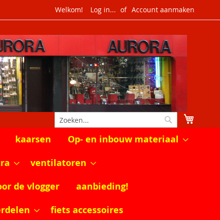
Welkom!
Log in...
Account aanmaken
Winkel
Zoek
Zoek
kaarsen
Op- en inbouw materiaal
tra
ventilatoren
oor de vlogger
aanbieding!
erdelen
fiets accessoires