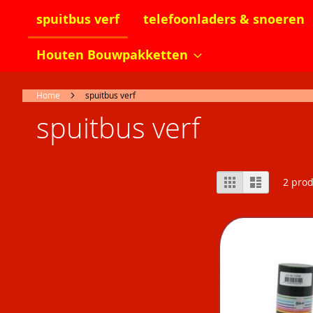
spuitbus verf
telefoonladers & snoeren
Houten Bouwpakketten
Home
spuitbus verf
spuitbus verf
Tonen
Foto-
Lijst
2
prod
tabel
als