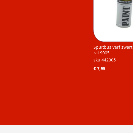
Spuitbus verf zwar
ral 9005
sku:442005
€ 7,95
Niet op
Niet op
voorraad
voorraad