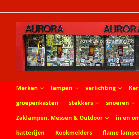
Ga
naar
de
inhoud
Merken
lampen
verlichting
Ker
groepenkasten
stekkers
snoeren
Zaklampen, Messen & Outdoor
in en o
batterijen
Rookmelders
flame lampe