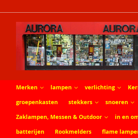
Ga
naar
de
inhoud
Merken
lampen
verlichting
Ker
groepenkasten
stekkers
snoeren
Zaklampen, Messen & Outdoor
in en o
batterijen
Rookmelders
flame lampe