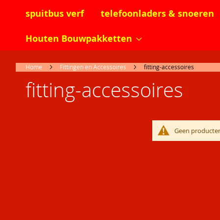
spuitbus verf
telefoonladers & snoeren
Houten Bouwpakketten
Home
Fittingen en Accessoires
fitting-accessoires
fitting-accessoires
Geen producten