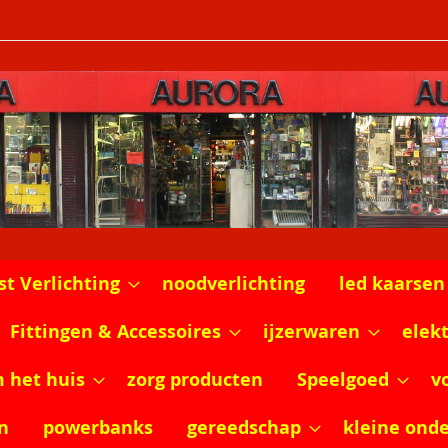
st Verlichting
noodverlichting
led kaarsen
Fittingen & Accessoires
ijzerwaren
elek
m het huis
zorg producten
Speelgoed
v
n
powerbanks
gereedschap
kleine ond