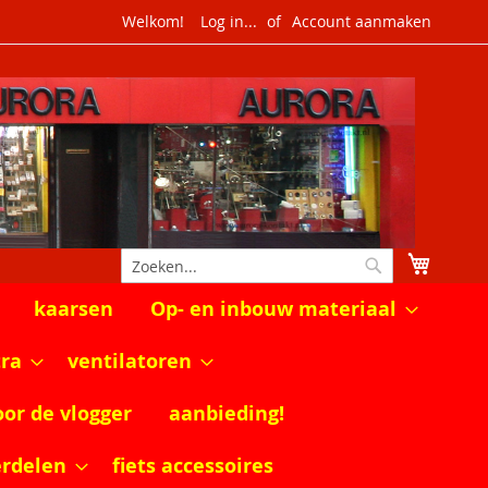
Welkom!
Log in...
Account aanmaken
Winkel
Zoek
Zoek
kaarsen
Op- en inbouw materiaal
tra
ventilatoren
oor de vlogger
aanbieding!
erdelen
fiets accessoires