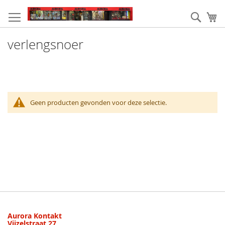
Ga
naar
Zoek
W
de
inhoud
verlengsnoer
Geen producten gevonden voor deze selectie.
Aurora Kontakt
Vijzelstraat 27