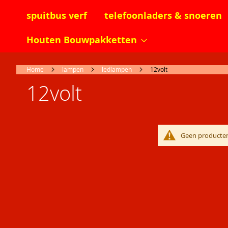
spuitbus verf
telefoonladers & snoeren
Houten Bouwpakketten
Home
lampen
ledlampen
12volt
12volt
Geen producten