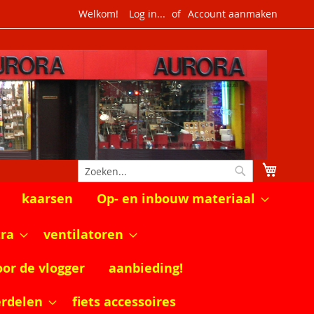
Welkom!
Log in...
Account aanmaken
Winkel
Zoek
Zoek
kaarsen
Op- en inbouw materiaal
tra
ventilatoren
oor de vlogger
aanbieding!
erdelen
fiets accessoires