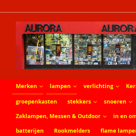
Ga
naar
de
inhoud
Merken
lampen
verlichting
Ker
groepenkasten
stekkers
snoeren
Zaklampen, Messen & Outdoor
in en o
batterijen
Rookmelders
flame lampe