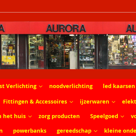
st Verlichting
noodverlichting
led kaarsen
Fittingen & Accessoires
ijzerwaren
elek
m het huis
zorg producten
Speelgoed
v
n
powerbanks
gereedschap
kleine ond