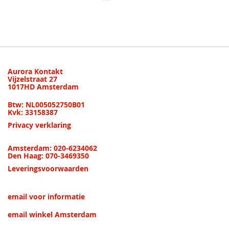
lees
momenteel
pagina
Aurora Kontakt
Vijzelstraat 27
1017HD Amsterdam
Btw: NL005052750B01
Kvk: 33158387
Privacy verklaring
Amsterdam: 020-6234062
Den Haag: 070-3469350
Leveringsvoorwaarden
email voor informatie
email winkel Amsterdam