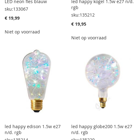
LED neon fles blauw
led happy kogel 1.5w e27 n/d.
rgb
sku:133067
sku:135212
€ 19,99
€ 19,95
Niet op voorraad
Niet op voorraad
led happy edison 1.5w e27
led happy globe200 1.5w e27
n/d. rgb
n/d. rgb
sku:135214
sku:135220