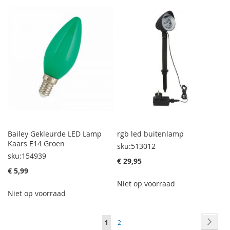
Bailey Gekleurde LED Lamp
rgb led buitenlamp
Kaars E14 Groen
sku:513012
sku:154939
€ 29,95
€ 5,99
Niet op voorraad
Niet op voorraad
Pagina
Pagin
Volge
U
Pagina
1
2