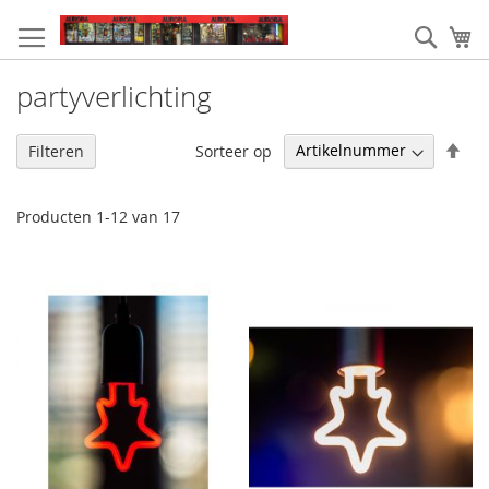
Ga
naar
Zoek
W
de
inhoud
partyverlichting
Van
Sorteer op
Filteren
hoo
naa
laa
Producten
1
-
12
van
17
sor