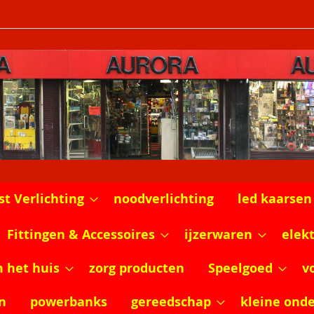
st Verlichting
noodverlichting
led kaarsen
Fittingen & Accessoires
ijzerwaren
elek
m het huis
zorg producten
Speelgoed
v
n
powerbanks
gereedschap
kleine ond