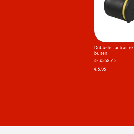
Dubbele contrastek
buiten
sku:358512
€ 5,95
Niet op
Niet op
Niet op
voorraad
voorraad
voorraad