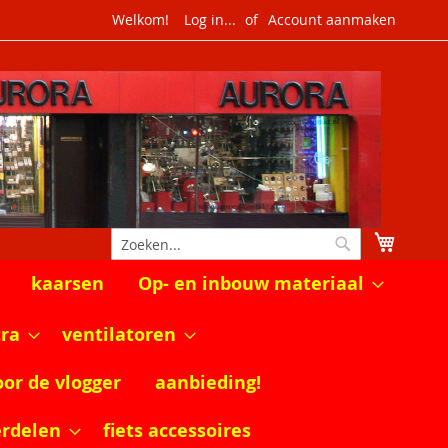
Welkom!
Log in...
Account aanmaken
Winkel
Zoek
Zoek
kaarsen
Op- en inbouw materiaal
tra
ventilatoren
oor de vlogger
aanbieding!
erdelen
fiets accessoires