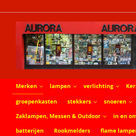
Ga
naar
de
inhoud
Merken
lampen
verlichting
Ker
groepenkasten
stekkers
snoeren
Zaklampen, Messen & Outdoor
in en o
batterijen
Rookmelders
flame lampe