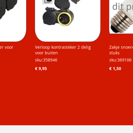
er voor
Verloop kontrasteker 2 delig
Zakje snoer
voor buiten
stuks
sku:358946
sku:369106
€ 9,95
€ 1,50