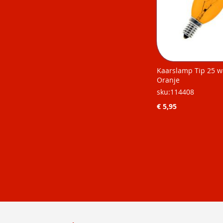
Kaarslamp Tip 25 w
Oranje
sku:114408
€ 5,95
Niet op
voorraad