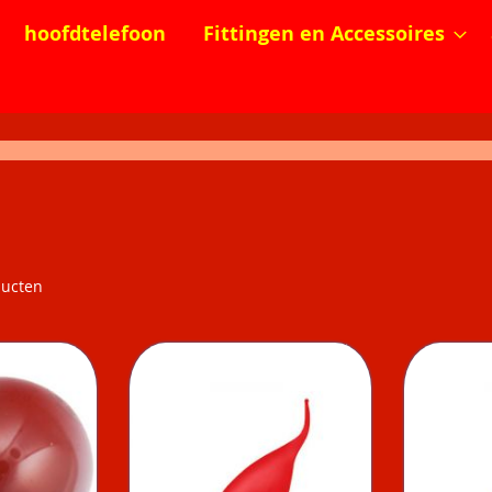
hoofdtelefoon
Fittingen en Accessoires
ucten