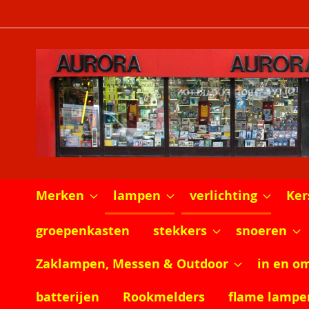
Ga
naar
de
inhoud
Merken
lampen
verlichting
Ker
groepenkasten
stekkers
snoeren
Zaklampen, Messen & Outdoor
in en o
batterijen
Rookmelders
flame lampe