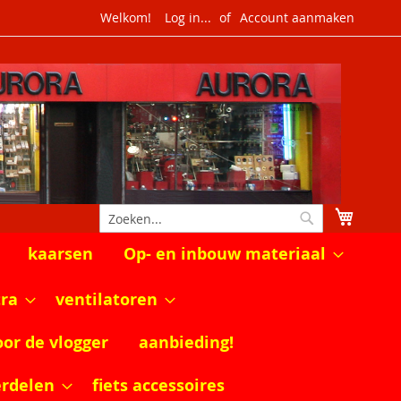
Welkom!
Log in...
Account aanmaken
Winkel
Zoek
Zoek
kaarsen
Op- en inbouw materiaal
tra
ventilatoren
oor de vlogger
aanbieding!
erdelen
fiets accessoires