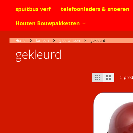
spuitbus verf
telefoonladers & snoeren
Houten Bouwpakketten
Home
lampen
gloeilampen
gekleurd
gekleurd
Tonen
Foto-
Lijst
5
prod
tabel
als