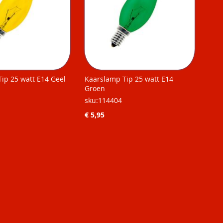
ip 25 watt E14 Geel
Kaarslamp Tip 25 watt E14
Groen
sku:114404
€ 5,95