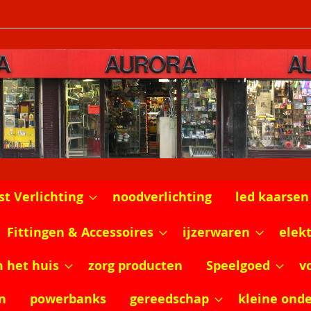
st Verlichting
noodverlichting
led kaarsen
Fittingen & Accessoires
ijzerwaren
elek
m het huis
zorg producten
Speelgoed
v
n
powerbanks
gereedschap
kleine ond