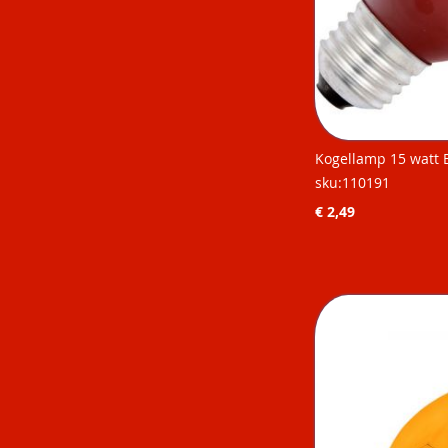
Kogellamp 15 watt 
sku:110191
€ 2,49
Niet op
Niet op
Niet op
Niet op
voorraad
voorraad
voorraad
voorraad