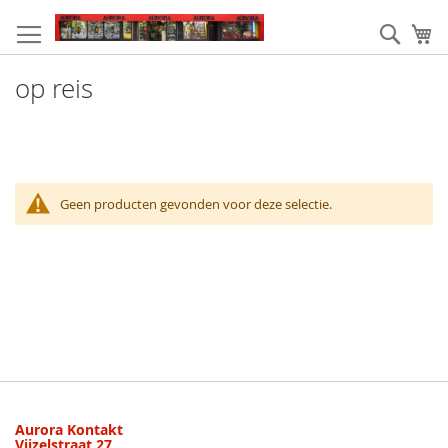
Ga
naar
Zoek
W
de
inhoud
op reis
Geen producten gevonden voor deze selectie.
Aurora Kontakt
Vijzelstraat 27