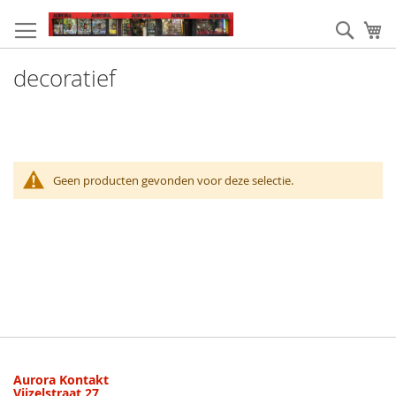
Ga
naar
Zoek
W
de
inhoud
decoratief
Geen producten gevonden voor deze selectie.
Aurora Kontakt
Vijzelstraat 27