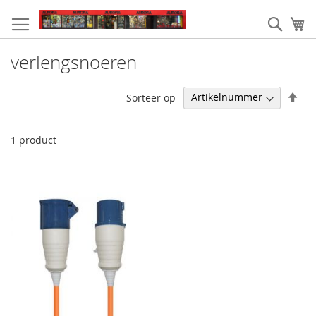
Ga
naar
Zoek
W
de
inhoud
verlengsnoeren
Van
Sorteer op
hoo
naa
laa
1
product
sor