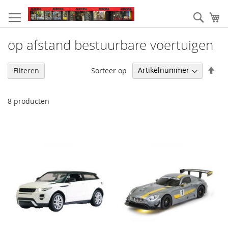
Ga
naar
Zoek
W
de
inhoud
op afstand bestuurbare voertuigen
Van
Sorteer op
Filteren
hoo
naa
laa
8
producten
sor