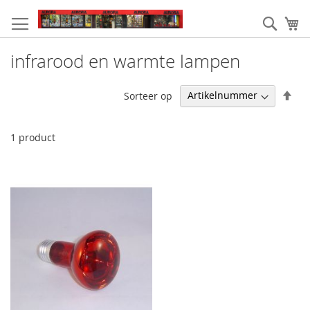
Ga
naar
Zoek
W
de
inhoud
infrarood en warmte lampen
Van
Sorteer op
hoo
naa
laa
1
product
sor