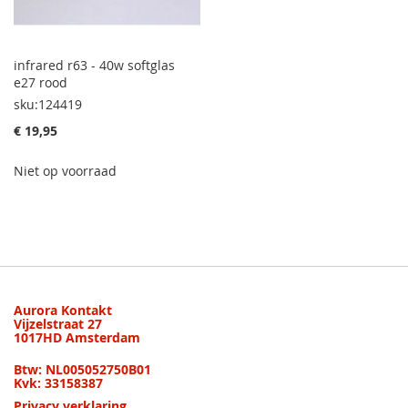
infrared r63 - 40w softglas
e27 rood
sku:124419
€ 19,95
Niet op voorraad
Aurora Kontakt
Vijzelstraat 27
1017HD Amsterdam
Btw: NL005052750B01
Kvk: 33158387
Privacy verklaring