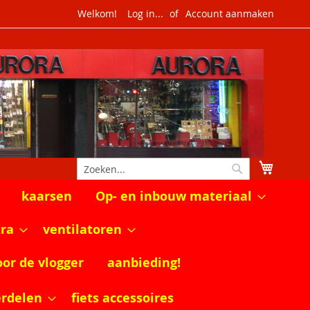
Welkom!
Log in...
Account aanmaken
Winkel
Zoek
Zoek
kaarsen
Op- en inbouw materiaal
tra
ventilatoren
oor de vlogger
aanbieding!
erdelen
fiets accessoires