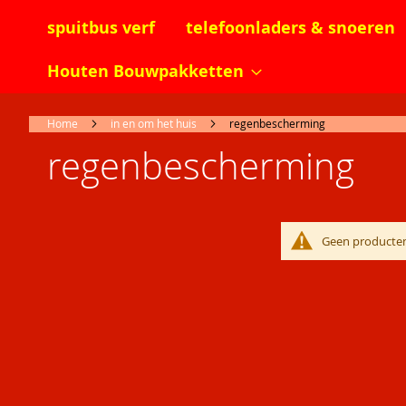
spuitbus verf
telefoonladers & snoeren
Houten Bouwpakketten
Home
in en om het huis
regenbescherming
regenbescherming
Geen producten