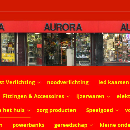
st Verlichting
noodverlichting
led kaarsen
Fittingen & Accessoires
ijzerwaren
elek
m het huis
zorg producten
Speelgoed
v
n
powerbanks
gereedschap
kleine ond