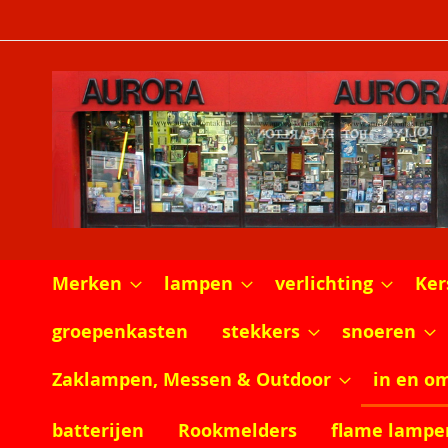
Ga
naar
de
inhoud
Merken
lampen
verlichting
Ker
groepenkasten
stekkers
snoeren
Zaklampen, Messen & Outdoor
in en o
batterijen
Rookmelders
flame lampe