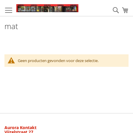
Ga
naar
Zoek
W
de
inhoud
mat
Geen producten gevonden voor deze selectie.
Aurora Kontakt
Vijzelstraat 27