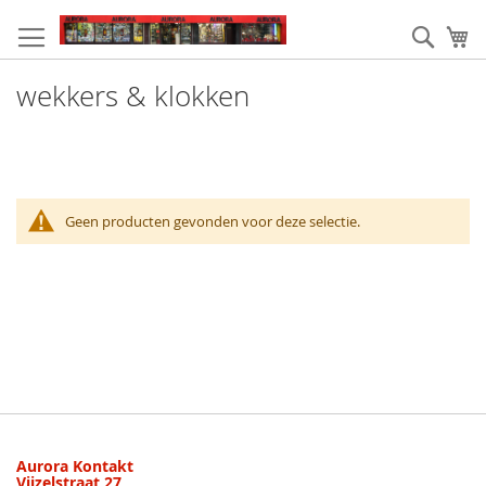
Ga
naar
Zoek
W
de
inhoud
wekkers & klokken
Geen producten gevonden voor deze selectie.
Aurora Kontakt
Vijzelstraat 27