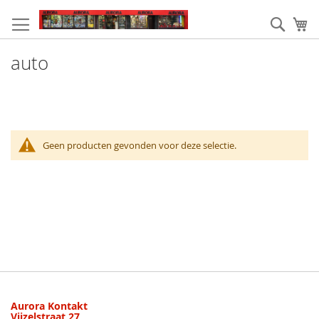
Ga
naar
Zoek
W
de
inhoud
auto
Geen producten gevonden voor deze selectie.
Aurora Kontakt
Vijzelstraat 27