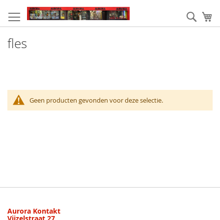
Ga
naar
Zoek
W
de
inhoud
fles
Geen producten gevonden voor deze selectie.
Aurora Kontakt
Vijzelstraat 27