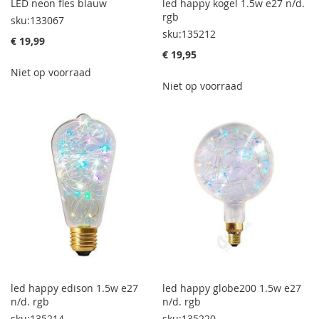
LED neon fles blauw
led happy kogel 1.5w e27 n/d.
rgb
sku:133067
sku:135212
€ 19,99
€ 19,95
Niet op voorraad
Niet op voorraad
led happy edison 1.5w e27
led happy globe200 1.5w e27
n/d. rgb
n/d. rgb
sku:135214
sku:135220