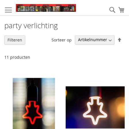
Ga
naar
Zoek
W
de
inhoud
party verlichting
Van
Sorteer op
Filteren
hoo
naa
laa
11
producten
sor