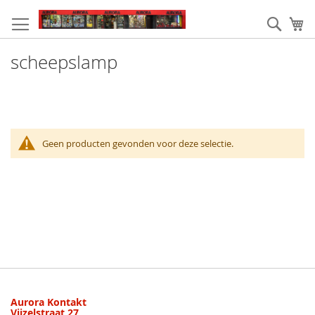
Ga
naar
Zoek
W
de
inhoud
scheepslamp
Geen producten gevonden voor deze selectie.
Aurora Kontakt
Vijzelstraat 27