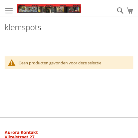
Ga
naar
Zoek
W
de
inhoud
klemspots
Geen producten gevonden voor deze selectie.
Aurora Kontakt
Vijzelstraat 27