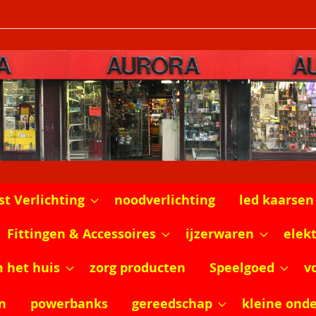
st Verlichting
noodverlichting
led kaarsen
Fittingen & Accessoires
ijzerwaren
elek
m het huis
zorg producten
Speelgoed
v
n
powerbanks
gereedschap
kleine ond