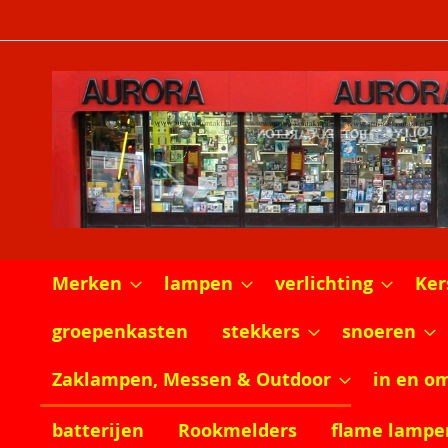
Ga
naar
de
inhoud
Merken
lampen
verlichting
Ker
groepenkasten
stekkers
snoeren
Zaklampen, Messen & Outdoor
in en o
batterijen
Rookmelders
flame lampe