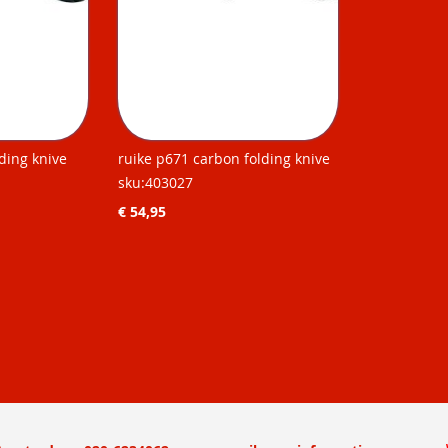
lding knive
ruike p671 carbon folding knive
sku:403027
€ 54,95