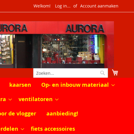
Welkom!
Log in...
Account aanmaken
Winkel
Zoek
Zoek
kaarsen
Op- en inbouw materiaal
tra
ventilatoren
oor de vlogger
aanbieding!
erdelen
fiets accessoires