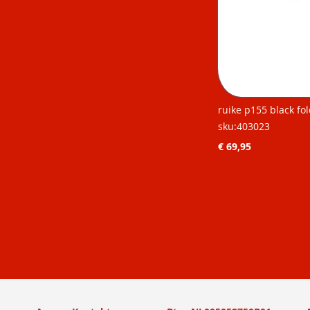
ruike p155 black fo
sku:403023
€ 69,95
Niet op
Niet op
voorraad
voorraad