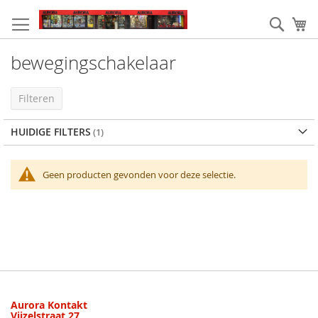
Ga
naar
Zoek
W
de
inhoud
bewegingschakelaar
Filteren
HUIDIGE FILTERS
Geen producten gevonden voor deze selectie.
Aurora Kontakt
Vijzelstraat 27