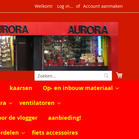
Welkom!
Log in...
Account aanmaken
Winkel
Zoek
Zoek
kaarsen
Op- en inbouw materiaal
tra
ventilatoren
oor de vlogger
aanbieding!
erdelen
fiets accessoires