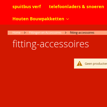
spuitbus verf
telefoonladers & snoeren
Houten Bouwpakketten
Home
Fittingen en Accessoires
fitting-accessoires
fitting-accessoires
Geen producten