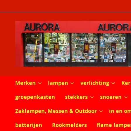
Ga
naar
de
inhoud
Merken
lampen
verlichting
Ker
groepenkasten
stekkers
snoeren
Zaklampen, Messen & Outdoor
in en o
batterijen
Rookmelders
flame lampe