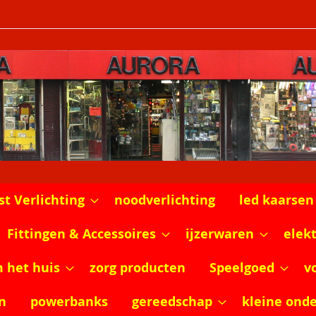
st Verlichting
noodverlichting
led kaarsen
Fittingen & Accessoires
ijzerwaren
elek
m het huis
zorg producten
Speelgoed
v
n
powerbanks
gereedschap
kleine ond