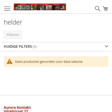
Ga
naar
Zoek
W
de
inhoud
helder
Filteren
HUIDIGE FILTERS
Geen producten gevonden voor deze selectie.
Aurora Kontakt
Vijzelstraat 27