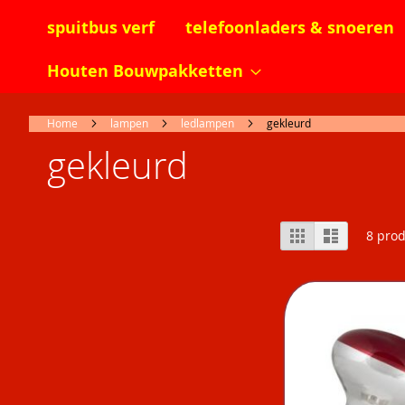
spuitbus verf
telefoonladers & snoeren
Houten Bouwpakketten
Home
lampen
ledlampen
gekleurd
gekleurd
Tonen
Foto-
Lijst
8
prod
tabel
als