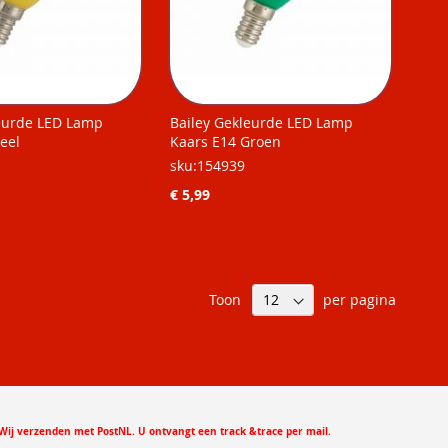
leurde LED Lamp
Bailey Gekleurde LED Lamp
eel
Kaars E14 Groen
sku:154939
€ 5,99
Toon
per pagina
Wij verzenden met PostNL. U ontvangt een track &trace per mail.