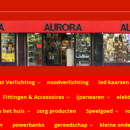
st Verlichting
noodverlichting
led kaarsen
Fittingen & Accessoires
ijzerwaren
elek
m het huis
zorg producten
Speelgoed
v
n
powerbanks
gereedschap
kleine ond