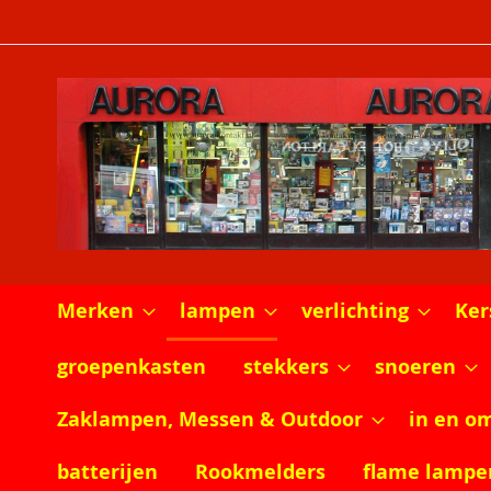
Ga
naar
de
inhoud
Merken
lampen
verlichting
Ker
groepenkasten
stekkers
snoeren
Zaklampen, Messen & Outdoor
in en o
batterijen
Rookmelders
flame lampe