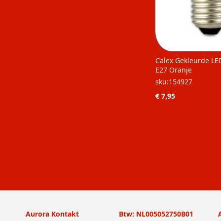
Calex Gekleurde LE
E27 Oranje
sku:154927
€ 7,95
Niet op
Niet op
Niet op
Niet op
voorraad
voorraad
voorraad
voorraad
Aurora Kontakt
Btw: NL005052750B01