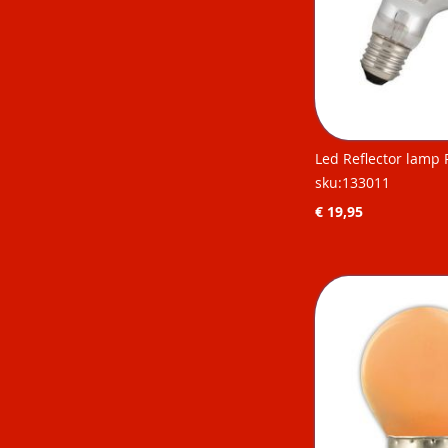
Led Reflector lamp
sku:133011
€ 19,95
Niet op
Niet op
Niet op
Niet op
voorraad
voorraad
voorraad
voorraad