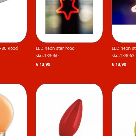
 R80 Rood
LED neon star rood
LED neon st
sku:133060
sku:133063
€ 13,99
€ 13,99