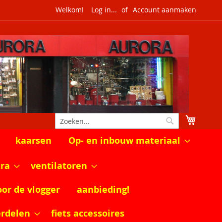
Welkom!
Log in...
Account aanmaken
Winkel
Zoek
Zoek
kaarsen
Op- en inbouw materiaal
tra
ventilatoren
oor de vlogger
aanbieding!
erdelen
fiets accessoires