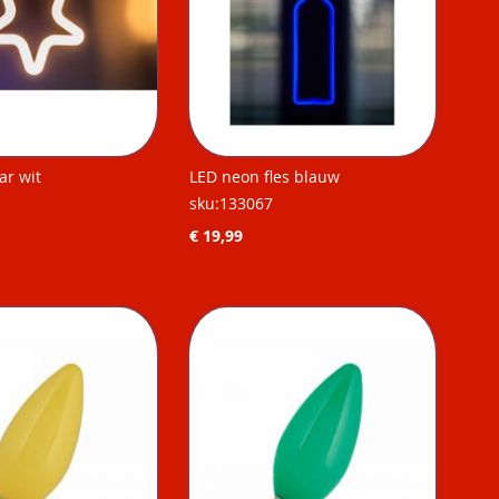
ar wit
LED neon fles blauw
sku:133067
€ 19,99