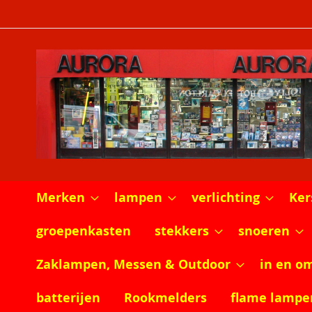
Ga
naar
de
inhoud
Merken
lampen
verlichting
Ker
groepenkasten
stekkers
snoeren
Zaklampen, Messen & Outdoor
in en o
batterijen
Rookmelders
flame lampe