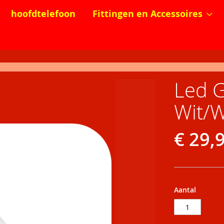
hoofdtelefoon
Fittingen en Accessoires
Led G
Wit/W
€ 29,
Aantal