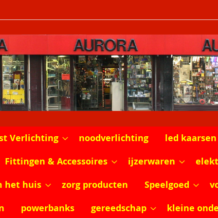
st Verlichting
noodverlichting
led kaarsen
Fittingen & Accessoires
ijzerwaren
elek
m het huis
zorg producten
Speelgoed
v
n
powerbanks
gereedschap
kleine ond