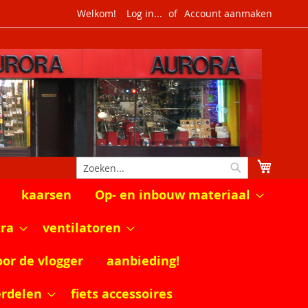
Welkom!
Log in...
Account aanmaken
Winkel
Zoek
Zoek
kaarsen
Op- en inbouw materiaal
tra
ventilatoren
oor de vlogger
aanbieding!
erdelen
fiets accessoires