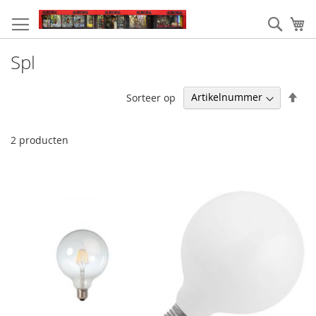
Ga
naar
Zoek
W
de
inhoud
Spl
Van
Sorteer op
hoo
naa
laa
2
producten
sor