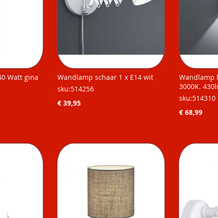
0 Watt gina
Wandlamp schaar 1 x E14 wit
Wandlamp lo
3000K. 430lm
sku:514256
sku:514310
€ 39,95
€ 68,99