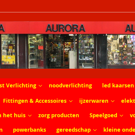
st Verlichting
noodverlichting
led kaarsen
Fittingen & Accessoires
ijzerwaren
elek
m het huis
zorg producten
Speelgoed
v
n
powerbanks
gereedschap
kleine ond