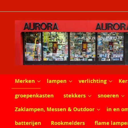
Ga
naar
de
inhoud
Merken
lampen
verlichting
Ker
groepenkasten
stekkers
snoeren
Zaklampen, Messen & Outdoor
in en o
batterijen
Rookmelders
flame lampe