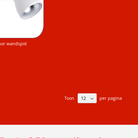
inor wandspot
Toon
per pagina