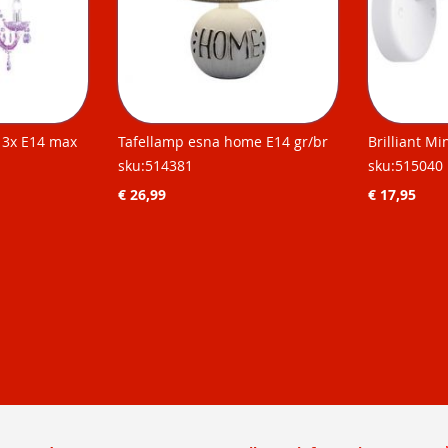
r 3x E14 max
Tafellamp esna home E14 gr/br
Brilliant M
sku:514381
sku:515040
€ 26,99
€ 17,95
omenteel pagina