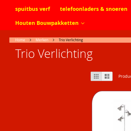
spuitbus verf
telefoonladers & snoeren
Houten Bouwpakketten
Home
Merken
Trio Verlichting
Trio Verlichting
Tonen
Foto-
Lijst
Produ
tabel
als