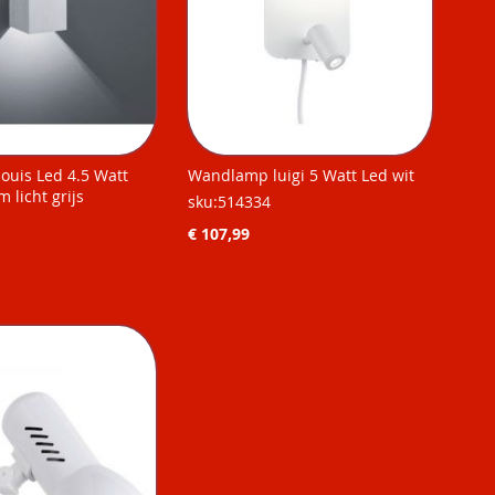
uis Led 4.5 Watt
Wandlamp luigi 5 Watt Led wit
 licht grijs
sku:514334
€ 107,99