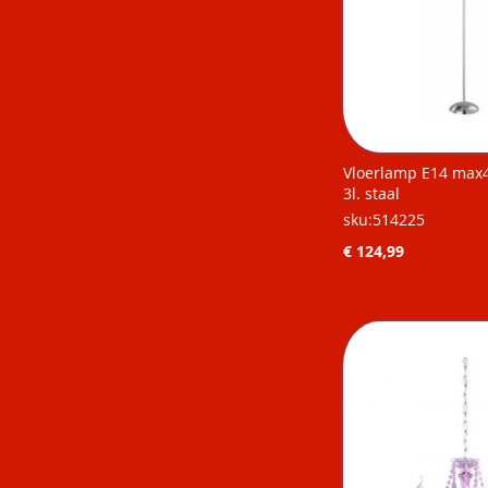
Vloerlamp E14 max4
3l. staal
sku:514225
€ 124,99
Niet op
Niet op
Niet op
Niet op
voorraad
voorraad
voorraad
voorraad