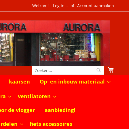
Welkom!
Log in...
Account aanmaken
Winkel
Zoek
Zoek
kaarsen
Op- en inbouw materiaal
tra
ventilatoren
oor de vlogger
aanbieding!
erdelen
fiets accessoires