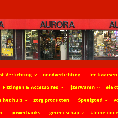
st Verlichting
noodverlichting
led kaarsen
Fittingen & Accessoires
ijzerwaren
elek
m het huis
zorg producten
Speelgoed
v
n
powerbanks
gereedschap
kleine ond