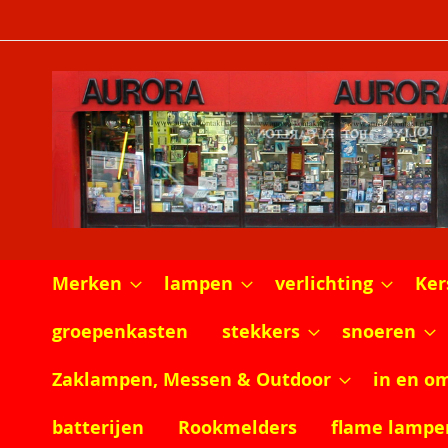
Ga
naar
de
inhoud
Merken
lampen
verlichting
Ker
groepenkasten
stekkers
snoeren
Zaklampen, Messen & Outdoor
in en o
batterijen
Rookmelders
flame lampe