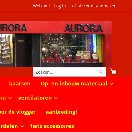
Welkom!
Log in...
Account aanmaken
Winkel
Zoek
Zoek
kaarsen
Op- en inbouw materiaal
tra
ventilatoren
oor de vlogger
aanbieding!
erdelen
fiets accessoires