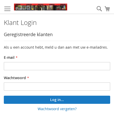
Ga
naar
Zoek
W
de
inhoud
Klant Login
Geregistreerde klanten
Als u een account hebt, meld u dan aan met uw e-mailadres.
E-mail
Wachtwoord
Log in...
Wachtwoord vergeten?