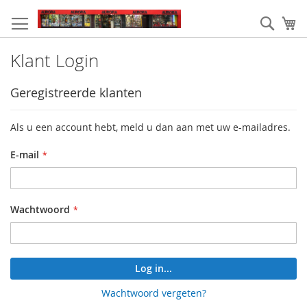
Ga
naar
Zoek
W
de
inhoud
Klant Login
Geregistreerde klanten
Als u een account hebt, meld u dan aan met uw e-mailadres.
E-mail
Wachtwoord
Log in...
Wachtwoord vergeten?