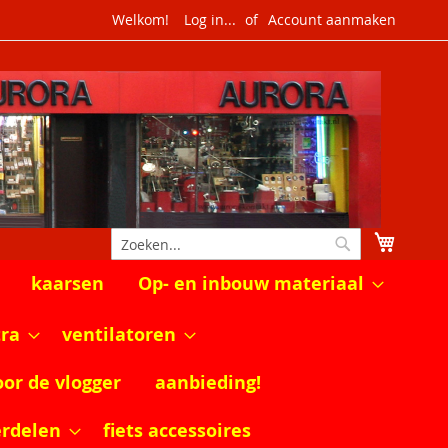
Welkom!
Log in...
Account aanmaken
Winkel
Zoek
Zoek
kaarsen
Op- en inbouw materiaal
tra
ventilatoren
oor de vlogger
aanbieding!
erdelen
fiets accessoires