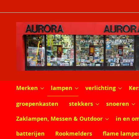
Ga
naar
de
inhoud
Merken
lampen
verlichting
Ker
groepenkasten
stekkers
snoeren
Zaklampen, Messen & Outdoor
in en o
batterijen
Rookmelders
flame lampe