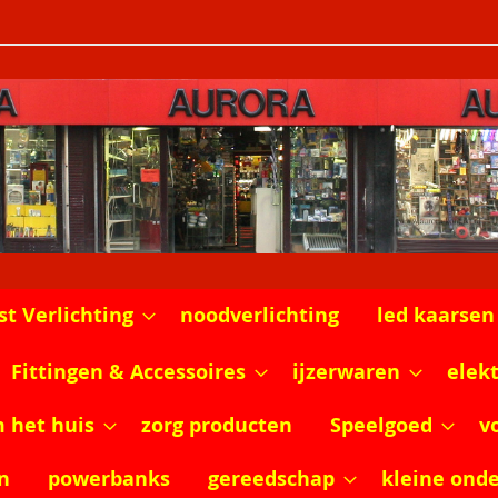
st Verlichting
noodverlichting
led kaarsen
Fittingen & Accessoires
ijzerwaren
elek
m het huis
zorg producten
Speelgoed
v
n
powerbanks
gereedschap
kleine ond