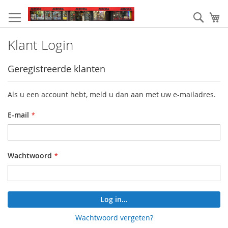
Ga
naar
Zoek
W
de
inhoud
Klant Login
Geregistreerde klanten
Als u een account hebt, meld u dan aan met uw e-mailadres.
E-mail
Wachtwoord
Log in...
Wachtwoord vergeten?