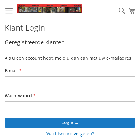
Ga
naar
Zoek
W
de
inhoud
Klant Login
Geregistreerde klanten
Als u een account hebt, meld u dan aan met uw e-mailadres.
E-mail
Wachtwoord
Log in...
Wachtwoord vergeten?