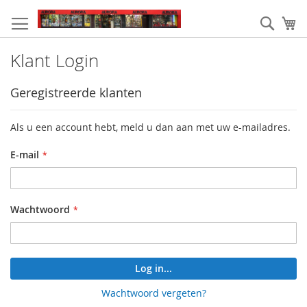
Ga
naar
Zoek
W
de
inhoud
Klant Login
Geregistreerde klanten
Als u een account hebt, meld u dan aan met uw e-mailadres.
E-mail
Wachtwoord
Log in...
Wachtwoord vergeten?