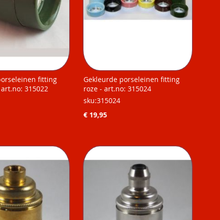
orseleinen fitting
Gekleurde porseleinen fitting
 art.no: 315022
roze - art.no: 315024
sku:315024
€ 19,95