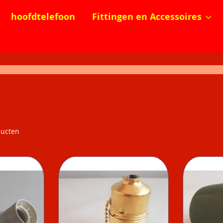
hoofdtelefoon
Fittingen en Accessoires
ucten