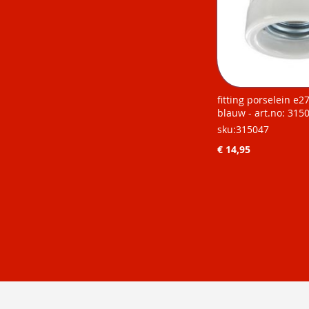
fitting porselein e2
blauw - art.no: 315
sku:315047
€ 14,95
Niet op
Niet op
Niet op
Niet op
voorraad
voorraad
voorraad
voorraad