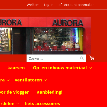
Welkom!
Log in...
Account aanmaken
Winkel
Zoek
Zoek
kaarsen
Op- en inbouw materiaal
tra
ventilatoren
oor de vlogger
aanbieding!
erdelen
fiets accessoires