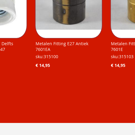
7 Delfts
Metalen Fitting E27 Antiek
Metalen Fit
047
7601EA
7601E
sku:315100
sku:315103
€ 14,95
€ 14,95