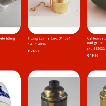
ele fitting
Fitting E27 - art.no: 314084
Gekleurde p
oud groen -
sku:314084
sku:315022
€ 24,95
€ 19,95