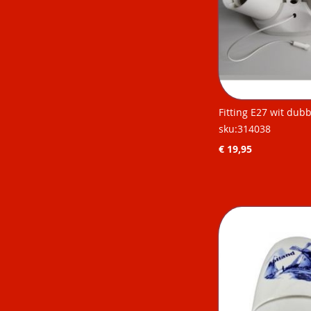
Fitting E27 wit dubb
sku:314038
€ 19,95
Niet op
Niet op
Niet op
Niet op
voorraad
voorraad
voorraad
voorraad