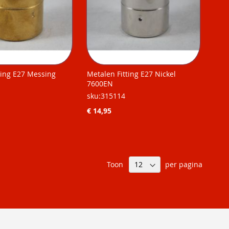
ting E27 Messing
Metalen Fitting E27 Nickel
7600EN
sku:315114
€ 14,95
Toon
per pagina