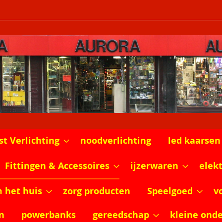
st Verlichting
noodverlichting
led kaarsen
Fittingen & Accessoires
ijzerwaren
elek
m het huis
zorg producten
Speelgoed
v
n
powerbanks
gereedschap
kleine ond