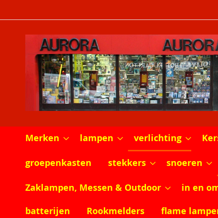
Ga
naar
de
inhoud
Merken
lampen
verlichting
Ker
groepenkasten
stekkers
snoeren
Zaklampen, Messen & Outdoor
in en o
batterijen
Rookmelders
flame lampe