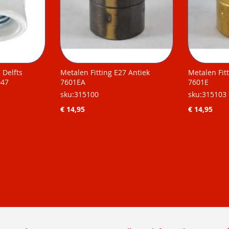
7 Delfts
Metalen Fitting E27 Antiek
Metalen Fit
047
7601EA
7601E
sku:315100
sku:315103
€ 14,95
€ 14,95