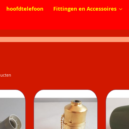
hoofdtelefoon
Fittingen en Accessoires
ucten