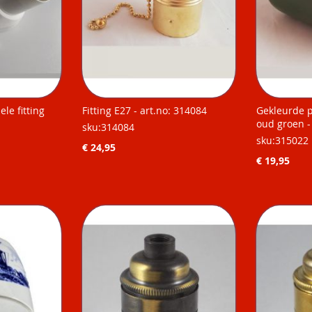
ele fitting
Fitting E27 - art.no: 314084
Gekleurde p
oud groen -
sku:314084
sku:315022
€ 24,95
€ 19,95