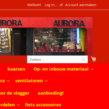
Welkom!
Log in...
Account aanmaken
Winkel
Zoek
Zoek
kaarsen
Op- en inbouw materiaal
tra
ventilatoren
oor de vlogger
aanbieding!
erdelen
fiets accessoires