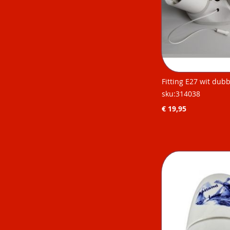
Fitting E27 wit dubb
sku:314038
€ 19,95
Niet op
Niet op
Niet op
Niet op
voorraad
voorraad
voorraad
voorraad