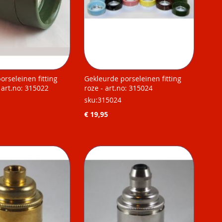
orseleinen fitting
Gekleurde porseleinen fitting
 art.no: 315022
roze - art.no: 315024
sku:315024
€ 19,95