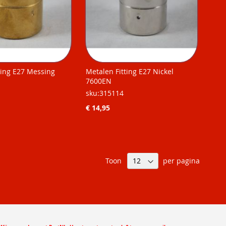
ting E27 Messing
Metalen Fitting E27 Nickel
7600EN
sku:315114
€ 14,95
Toon
per pagina