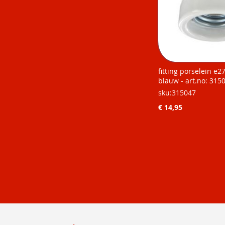
fitting porselein e2
blauw - art.no: 315
sku:315047
€ 14,95
Niet op
Niet op
Niet op
Niet op
voorraad
voorraad
voorraad
voorraad