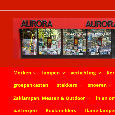
Ga
naar
de
inhoud
Merken
lampen
verlichting
Ker
groepenkasten
stekkers
snoeren
Zaklampen, Messen & Outdoor
in en o
batterijen
Rookmelders
flame lampe