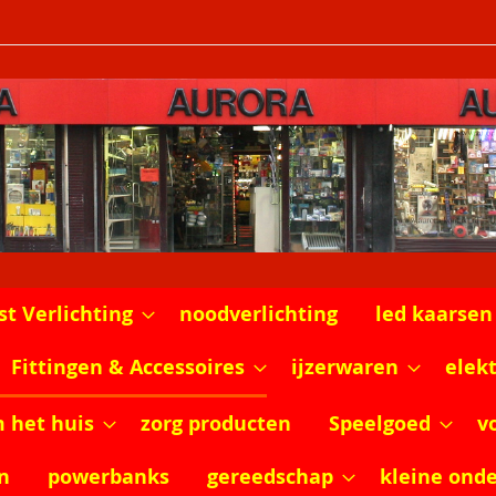
st Verlichting
noodverlichting
led kaarsen
Fittingen & Accessoires
ijzerwaren
elek
m het huis
zorg producten
Speelgoed
v
n
powerbanks
gereedschap
kleine ond